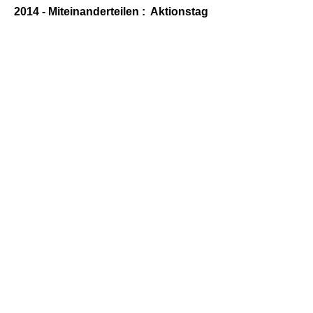
2014 - Miteinanderteilen : Aktionstag
u. Fastenessen - am 30.03.2014
2014 - Messfeier zu St Valentin - am
15.02.2014
2014 - Erstkommunion der Pfarre St
Nikolaus
Messe Silberpaare 2013
Fronleichnamsprozession an
St.Nikolaus 2013
Miteinanderteilen 2013
Firmvorbereitung 2013
Einkehrtag der Firmlinge 2013