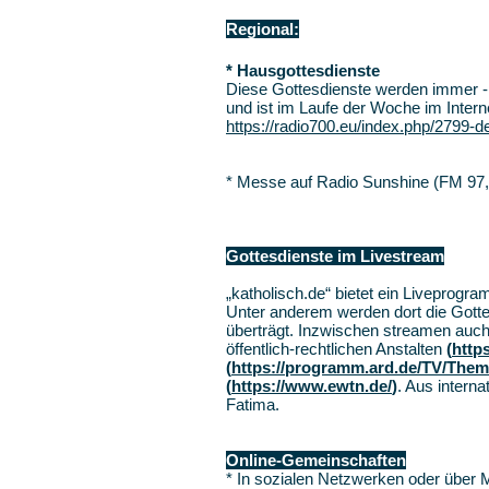
Regional:
* Hausgottesdienste
Diese Gottesdienste werden immer - 
und ist im Laufe der Woche im Interne
https://radio700.eu/index.php/2799-de
* Messe auf Radio Sunshine (FM 97,
Gottesdienste im Livestream
„katholisch.de“ bietet ein Liveprogr
Unter anderem werden dort die Gott
überträgt. Inzwischen streamen auch
öffentlich-rechtlichen Anstalten
(
http
(
https://programm.ard.de/TV/Them
(
https://www.ewtn.de/
)
. Aus intern
Fatima.
Online-Gemeinschaften
* In sozialen Netzwerken oder über