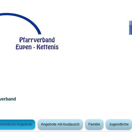
rverband
esinnliche Angebote
Angebote mit Austausch
Familie
Jugendliche