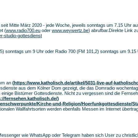
seit Mitte März 2020 - jede Woche, jeweils sonntags um 7.15 Uhr a
t (
www.radio700.eu
oder
www.weywertz.be
) abrufbar.Direkte Link 
r-studio-gottesdienst
5) sonntags um 9 Uhr oder Radio 700 (FM 101,2) sonntags um 9.15 
amm an
(
https://www.katholisch.de/artikel/5031-live-auf-katholisch
esdienste aus dem Kölner Dom gezeigt, die das Domradio wochenta
 einige Bistümer Gottesdienste. Nicht zu vergessen sind die Fernseh
s://fernsehen.katholisch.de/
)
enschwerpunkte/Kirche-und-Religion/Hoerfunkgottesdienste/Sta
ationalen Wallfahrtsorten werden ebenfalls Messen im Internet übertr
 Messenger wie WhatsApp oder Telegram haben sich User zu christl