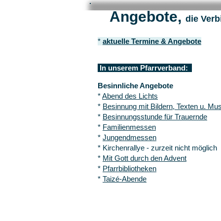
Ange
bote,
die Ver
*
aktuelle Termine & An
gebote
In unserem Pfarrverband:
Besinnliche
Angebote
*
Abend des Lichts
*
Besinnung mit Bildern, Texten u. Mus
*
Besinnungsstunde für
Trauernde
*
Familienmessen
*
Jungendmessen
* Kirchenrallye - zurzeit nicht möglich
*
Mit Gott durch den Advent
*
Pfarrbibliotheken
*
Taizé-Abende