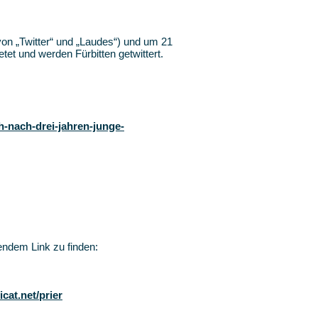
(von „Twitter“ und „Laudes“) und um 21
et und werden Fürbitten getwittert.
h-nach-drei-jahren-junge-
gendem Link zu finden:
icat.net/prier