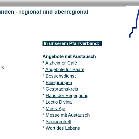
binden
- regional und überregional
In unserem Pfarrverband:
Angebote mit Austausch
*
Alzheimer-Café
ik
*
Angebote für Paare
*
Besuchsdienst
*
Bibelgruppen
*
Gesprächskreis
*
Haus der Begegnung
*
Lectio Divina
*
Mess´Aje
*
Messe mit Austausch
*
Seniorentreff
*
Wort des Lebens