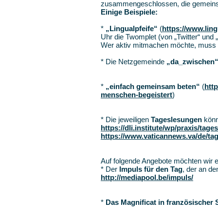
zusammengeschlossen, die gemeinsa
Einige Beispiele:
*
„Lingualpfeife“
(
https://www.ling
Uhr die Twomplet (von „Twitter“ und 
Wer aktiv mitmachen möchte, muss s
* Die Netzgemeinde
„da_zwischen
*
„einfach gemeinsam beten“
(
htt
menschen-begeistert
)
* Die jeweiligen
Tageslesungen
könn
https://dli.institute/wp/praxis/tage
https://www.vaticannews.va/de/ta
Auf folgende Angebote möchten wir 
* Der
Impuls für den Tag
,
der an de
http://mediapool.be/impuls/
*
Das Magnificat in französischer