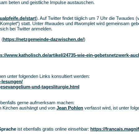
m beten und geistliche Impulse austauschen.
ualpfeife.de/start
). Auf Twitter findet täglich um 7 Uhr die Twaudes 
„Komplet“) statt. Unter #twaudes und #twomplet wird gemeinsam gebet
ich bei Twitter anmelden.
“
(
https://netzgemeinde-dazwischen.de/
)
ps://www.katholisch.de/artikel/24735-wie-ein-gebetsnetzwerk-auc
en unter folgenden Links konsultiert werden:
s-lesungen/
gesevangelium-und-tagesliturgie.html
ebenfalls gerne aufmerksam machen:
n Kirchen aushängt und von
Jean Pohlen
verfasst wird, ist unter fol
 Sprache
ist ebenfalls gratis online einsehbar:
https://francais.magnif