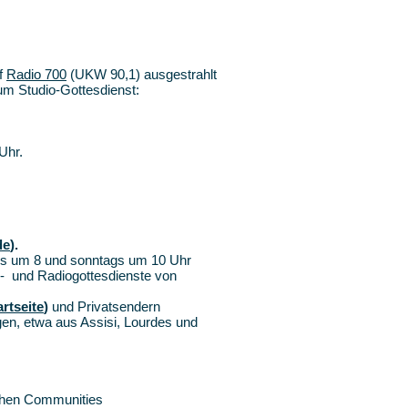
uf
Radio 700
(UKW 90,1) ausgestrahlt
zum Studio-Gottesdienst:
Uhr.
de
).
gs um 8 und sonntags um 10 Uhr
-
und Radiogottesdienste von
rtseite
)
und Privatsendern
agen, etwa aus Assisi, Lourdes und
ichen Communities