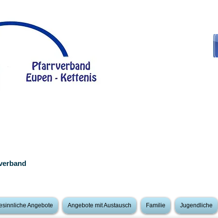
rverband
esinnliche Angebote
Angebote mit Austausch
Familie
Jugendliche