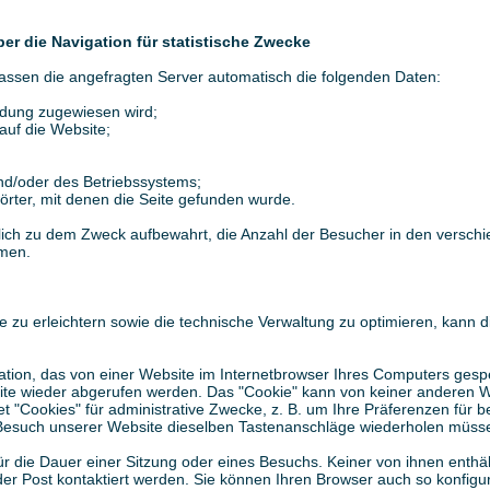
er die Navigation für statistische Zwecke
fassen die angefragten Server automatisch die folgenden Daten:
indung zugewiesen wird;
auf die Website;
und/oder des Betriebssystems;
rter, mit denen die Seite gefunden wurde.
lich zu dem Zweck aufbewahrt, die Anzahl der Besucher in den versch
men.
 zu erleichtern sowie die technische Verwaltung zu optimieren, kann d
rmation, das von einer Website im Internetbrowser Ihres Computers gesp
ite wieder abgerufen werden. Das "Cookie" kann von keiner anderen W
det "Cookies" für administrative Zwecke, z. B. um Ihre Präferenzen für 
m Besuch unserer Website dieselben Tastenanschläge wiederholen müss
ür die Dauer einer Sitzung oder eines Besuchs. Keiner von ihnen enthäl
er Post kontaktiert werden. Sie können Ihren Browser auch so konfigur