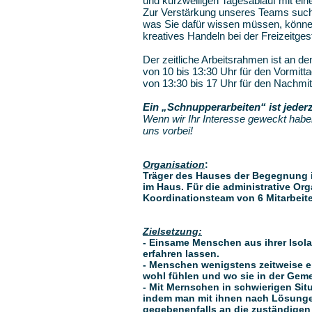
und kurzweiligen Tagesablauf mit ei
Zur Verstärkung unseres Teams suche
was Sie dafür wissen müssen, könne
kreatives Handeln bei der Freizeitg
Der zeitliche Arbeitsrahmen ist an d
von 10 bis 13:30 Uhr für den Vormitt
von 13:30 bis 17 Uhr für den Nachmit
Ein „Schnupperarbeiten“ ist jederz
Wenn wir Ihr Interesse geweckt habe
uns vorbei!
Organisation
:
Träger des Hauses der Begegnung ist
im Haus. Für die administrative Org
Koordinationsteam von 6 Mitarbeite
Zielsetzung:
- Einsame Menschen aus ihrer Isol
erfahren lassen.
- Menschen wenigstens zeitweise e
wohl fühlen und wo sie in der Gem
- Mit Mernschen in schwierigen Si
indem man mit ihnen nach Lösunge
gegebenenfalls an die zuständigen 