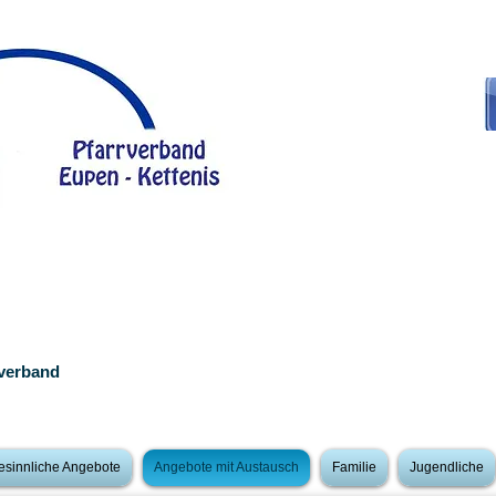
rverband
esinnliche Angebote
Angebote mit Austausch
Familie
Jugendliche