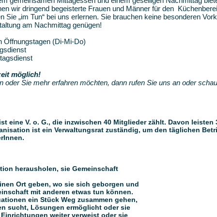
nem gemeinsamen Mittagessen und einem geselligen Nachmittag biet
n wir dringend begeisterte Frauen und Männer für den Küchenberei
n Sie „im Tun“ bei uns erlernen. Sie brauchen keine besonderen Vo
estaltung am Nachmittag genügen!
en Öffnungstagen (Di-Mi-Do)
agsdienst
tagsdienst
eit möglich!
n oder Sie mehr erfahren möchten, dann rufen Sie uns an oder schau
 eine V. o. G., die inzwischen 40 Mitglieder zählt. Davon leisten
anisation ist ein Verwaltungsrat zuständig, um den täglichen Bet
rInnen.
ation herausholen, sie Gemeinschaft
inen Ort geben, wo sie sich geborgen und
einschaft mit anderen etwas tun können.
tuationen ein Stück Weg zusammen gehen,
n sucht, Lösungen ermöglicht oder sie
Einrichtungen weiter verweist oder sie