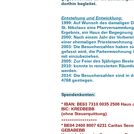
dorthin begleitet.
Entstehung und Entwicklung:
1999
: Auf Wunsch des damaligen De
St. Nikolaus eine Pfarrversammlung
Ergebnis, ein Haus der Begegnung 
2000
: Nach einem Jahr der Vorbere
einer ehemaligen Priesterwohnung i
2003
: Die Besucherzahlen haben si
gefasst wird, die Parterrewohnung 
mit einzubeziehen.
2005
: Zur Feier des 5jährigen Bes
2010
: konnte in renovierten Räumli
werden.
2014
: Die Besucherzahlen sind in d
4768 gestiegen.
Spendenkonten:
* IBAN: BE63 7310 0035 2508 Haus
BIC: KREDBEBB
(ohne Steuerquittung)
-----------------
* BE04 2400 8007 6231 Caritas Seco
GEBABEBB