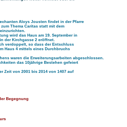
chanten Aloys Jousten findet in der Pfarre
 zum Thema Caritas statt mit dem
einzurichten.
itung wird das Haus am 19. September in
n der Kirchgasse 2 eröffnet.
ch verdoppelt, so dass der Entschluss
im Haus 4 mittels eines Durchbruchs
tehens waren die Erweiterungsarbeiten abgeschlossen.
chkeiten das 10jährige Bestehen gefeiert
er Zeit von 2001 bis 2014 von 1407 auf
 der Begegnung
urs