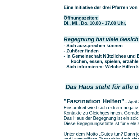
Eine Initiative der drei Pfarren vo
Öffnungszeiten:
Di., Mi., Do. 10.00 - 17.00 Uhr,
Begegnung hat viele Gesicht
- Sich
aussprechen
können
-
Zuhörer
finden
- In
Gemeinschaft
Nützliches und 
kochen, essen, spielen, erzähl
- Sich
informieren
: Welche Hilfen 
Das Haus steht für alle o
"Faszination Helfen"
-
April
Einsamkeit wirkt sich extrem negativ 
Kontakte zu Gleichgesinnten. Gerade
Das Haus der Begegnung ist ein solc
Diese Begegnungsstätte ist für viele
Unter dem Motto „Gutes tun? Dann je