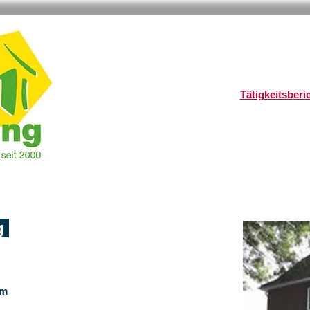
Tätigkeitsberi
g
om