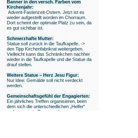
Banner in den versch. Farben vom
Kirchenjahr:
Advent-Fastenzeit-Ostern. Jetzt ist es
wieder aufgestellt worden im Chorraum.
Dort scheint der optimale Platz zu sein, da
es gut sichtbar ist.
Schmerzhafte Mutter:
Statue soll zurück in die Taufkapelle. ->
den Tipp Kirchenfabrikrat weitergeben.
Vielleicht kann das Schränkchen nachher
wieder in die Taufkapelle und die Statue da
drauf stellen.
Weitere Statue – Herz Jesu Figur:
Nur Idee: Gemälde soll nicht verdeckt
werden.
Gemeinschaftsgefühl der Engagierten:
Ein jährliches Treffen organisieren, beim
dem sich die unterschiedlichen „Helfer“
und engagierte Personen begegnen
können und in lockerer Atmosphäre
austauschen können. Jede Gruppierung
müsste die Möglichkeit haben, sich
vorzustellen. -> dies sollte im Auge
behalten werden, wenn es wieder möglich