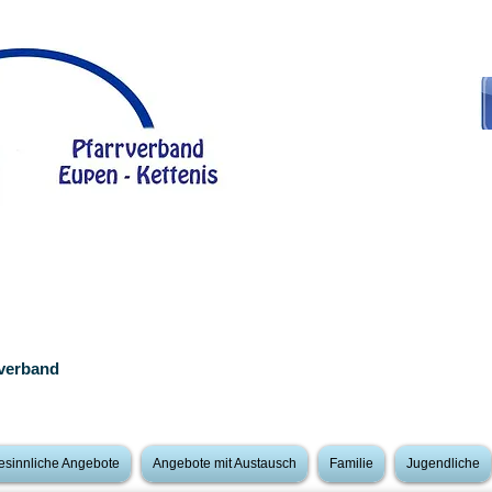
rverband
esinnliche Angebote
Angebote mit Austausch
Familie
Jugendliche