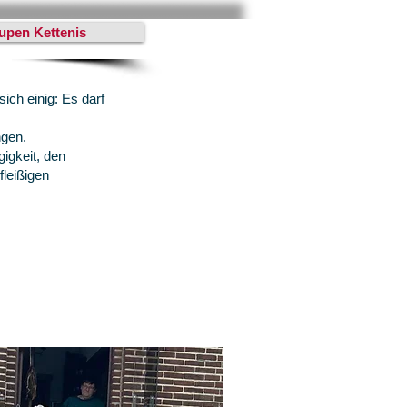
upen Kettenis
ich einig: Es darf
ngen.
igkeit, den
fleißigen