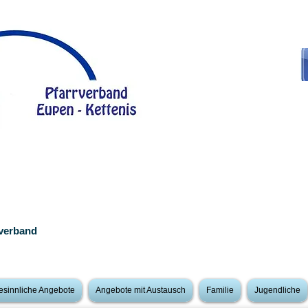
rverband
esinnliche Angebote
Angebote mit Austausch
Familie
Jugendliche