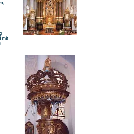
en,
g
l mit
r