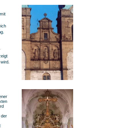
mit
eich
g.
r
eigt
wird.
ener
kten
rd
 der
t