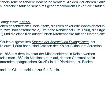
tabelnische besondere Beachtung verdient. An den vier oberen Säul
en: barocke Statuennischen mit geschmackvollem Dekor; die Statuen
 aufgestellte
Kanzel
,
ochen geschnitztem Bibelaufsatz, die reich dekorierte Wandvertäfelun
ffe, zwei holzgeschnitzte 2,10m hohe Kandelaber (um 1740), die Orge
) und die einheitlich ausgeführten Kirchenbänke mit den Namen alte
Säulen aufgestellten
Statuen der Apostel und Evangelisten
, der
le etwa 1,80m hoch, sind Arbeiten des Kölner Bildhauers Jeremias
 1866 aus dem Inventar der Minoritenkirche in Köln erworben.
ellte man 1852 ein Missionskreuz auf, dessen Christuskopf in
menden spätgotischen Kruzifix in der Pfarrkirche zu Baelen
tandene Gitterabschluss zur Straße hin.