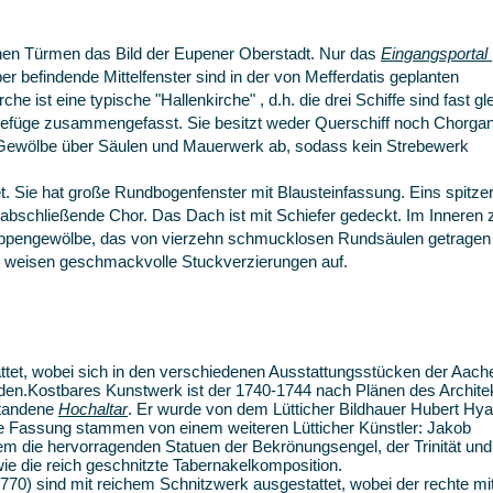
nen Türmen das Bild der Eupener Oberstadt. Nur das
Eingangsportal
 befindende Mittelfenster sind in der von Mefferdatis geplanten
e ist eine typische "Hallenkirche" , d.h. die drei Schiffe sind fast gl
efüge zusammengefasst. Sie besitzt weder Querschiff noch Chorgan
r Gewölbe über Säulen und Mauerwerk ab, sodass kein Strebewerk
et. Sie hat große Rundbogenfenster mit Blausteinfassung. Eins spitze
 abschließende Chor. Das Dach ist mit Schiefer gedeckt. Im Inneren z
rippengewölbe, das von vierzehn schmucklosen Rundsäulen getragen 
 weisen geschmackvolle Stuckverzierungen auf.
tattet, wobei sich in den verschiedenen Ausstattungsstücken der Aach
iden.Kostbares Kunstwerk ist der 1740-1744 nach Plänen des Archite
standene
Hochaltar
. Er wurde von dem Lütticher Bildhauer Hubert Hya
ge Fassung stammen von einem weiteren Lütticher Künstler: Jakob
em die hervorragenden Statuen der Bekrönungsengel, der Trinität und
ie die reich geschnitzte Tabernakelkomposition.
770) sind mit reichem Schnitzwerk ausgestattet, wobei der rechte mi