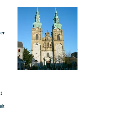
der
e
t
eit