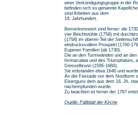
einer Verkündigungsgruppe in der Re
befinden sich so genannte Kapellch
sind Arbeiten aus dem
19. Jahrhundert.
Bemerkenswert sind ferner: die 1730
vier Beichtstühle (1758) mit durchbr
(1758) im oberen Teil der Seitenschi
eindrucksvollem Prospekt (1760-1762
Eupener Familien (ab 1730).
Die an den Turmwänden und an den 
Immaculata und des Triumphators, al
Geisselbrunn (1595-1660).
Sie entstanden etwa 1640 und wurden
An der Fassade vor dem Nordturm st
Eisenguss dem aus dem 16. Jh. stam
nachempfunden wurde.
Zu beachten ist ferner der 1767 ents
Quelle: Faltblatt der Kirche