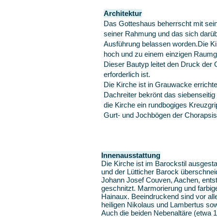
Architektur
Das Gotteshaus beherrscht mit sei
seiner Rahmung und das sich darüber
Ausführung belassen worden.Die Kirch
hoch und zu einem einzigen Raumg
Dieser Bautyp leitet den Druck de
erforderlich ist.
Die Kirche ist in Grauwacke erricht
Dachreiter bekrönt das siebenseitig
die Kirche ein rundbogiges Kreuzg
Gurt- und Jochbögen der Chorapsis
Innenausstattung
Die Kirche ist im Barockstil ausges
und der Lütticher Barock überschne
Johann Josef Couven, Aachen, ent
geschnitzt. Marmorierung und farbi
Hainaux. Beeindruckend sind vor all
heiligen Nikolaus und Lambertus sow
Auch die beiden Nebenaltäre (etwa 1