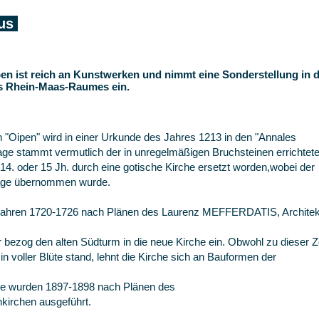
aus
upen ist reich an Kunstwerken und nimmt eine Sonderstellung in 
es Rhein-Maas-Raumes ein.
in "Oipen" wird in einer Urkunde des Jahres 1213 in den "Annales
ge stammt vermutlich der in unregelmäßigen Bruchsteinen errichtet
 14. oder 15 Jh. durch eine gotische Kirche ersetzt worden,wobei der
lage übernommen wurde.
n Jahren 1720-1726 nach Plänen des Laurenz MEFFERDATIS, Architek
 bezog den alten Südturm in die neue Kirche ein. Obwohl zu dieser Z
 in voller Blüte stand, lehnt die Kirche sich an Bauformen der
me wurden 1897-1898 nach Plänen des
nkirchen ausgeführt.