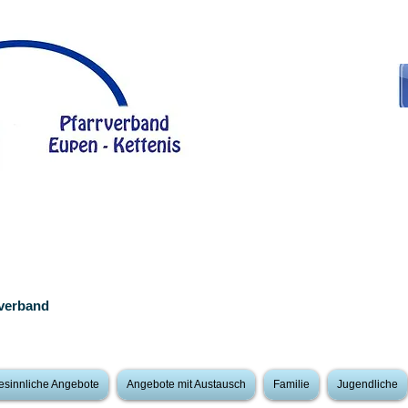
rverband
esinnliche Angebote
Angebote mit Austausch
Familie
Jugendliche