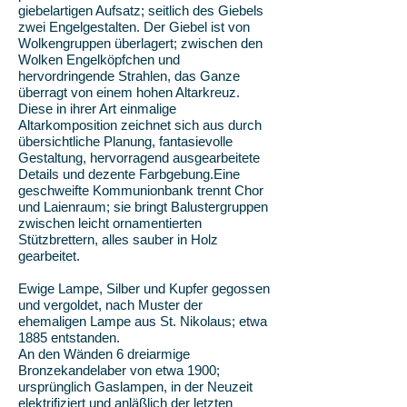
giebelartigen Aufsatz; seitlich des Giebels
zwei Engelgestalten. Der Giebel ist von
Wolkengruppen überlagert; zwischen den
Wolken Engelköpfchen und
hervordringende Strahlen, das Ganze
überragt von einem hohen Altarkreuz.
Diese in ihrer Art einmalige
Altarkomposition zeichnet sich aus durch
übersichtliche Planung, fantasievolle
Gestaltung, hervorragend ausgearbeitete
Details und dezente Farbgebung.Eine
geschweifte Kommunionbank trennt Chor
und Laienraum; sie bringt Balustergruppen
zwischen leicht ornamentierten
Stützbrettern, alles sauber in Holz
gearbeitet.
Ewige Lampe, Silber und Kupfer gegossen
und vergoldet, nach Muster der
ehemaligen Lampe aus St. Nikolaus; etwa
1885 entstanden.
An den Wänden 6 dreiarmige
Bronzekandelaber von etwa 1900;
ursprünglich Gaslampen, in der Neuzeit
elektrifiziert und anläßlich der letzten