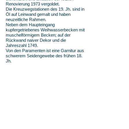
Renovierung 1973 vergoldet.
Die Kreuzwegstationen des 19. Jh. sind in
Öl auf Leinwand gemalt und haben
neuzeitliche Rahmen.
Neben dem Haupteingang
kupfergetriebenes Weihwasserbecken mit
muschelförmigem Becken; auf der
Rückwand naiver Dekor und die
Jahreszahl 1749.
Von den Paramenten ist eine Garnitur aus
schwerem Seidengewebe des frühen 18.
Jh.
zu erwähnen.
In ihrer Ausstattung zeigt die Kapelle in
Nispert den Beginn des Rokoko-
Dekorationsstils.
Die Stuckarbeiten an
Decke und Wänden beweisen die reiche
Fantasie der Künstler, die sich nicht
scheuten weltliche Motive in den Dienst
der Kirche zu stellen nach dem Motto
"Alles zu Ehren Gottes". Noch haben die
Rocailleornamente nicht ihre endgültige
Ausprägung gefunden. Aber schon am
etwa 10 Jahre später aufgestellten