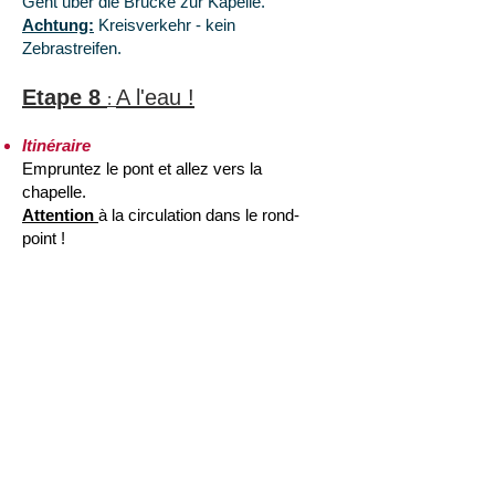
Geht über die Brücke zur Kapelle.
Achtung:
Kreisverkehr - kein
Zebrastreifen.
Etape 8
A l'eau !
:
Itinéraire
Empruntez le pont et allez vers la
chapelle.
Attention
à la circulation dans le rond-
point !
Station 8
:
Halte bij het water
Routebeschrijving
:
Loop over de brug naar de kapel.
Opgelet
!
De weg loopt over een rotonde –
er is geen zebrapad!