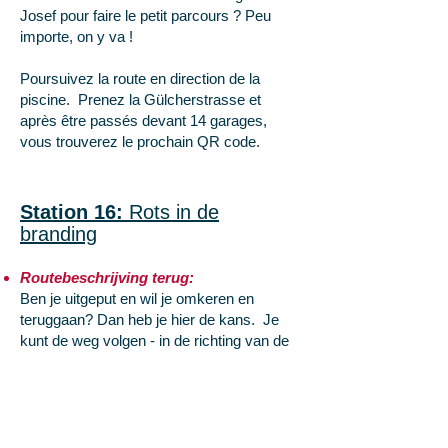
Josef pour faire le petit parcours ? Peu
importe, on y va !
Poursuivez la route en direction de la
piscine. Prenez la Gülcherstrasse et
après être passés devant 14 garages,
vous trouverez le prochain QR code.
Station 16:
Rots in de
branding
Routebeschrijving terug:
Ben je uitgeput en wil je omkeren en
teruggaan? Dan heb je hier de kans. Je
kunt de weg volgen - in de richting van de
kerktoren. Als de kinderen zich nog wat
willen uitleven, heb je daartoe de
mogelijkheid als je in de richting van
"Wetzlarbad" loopt, langs de vele garages
(Gülcherstraße). Een paar meter verder