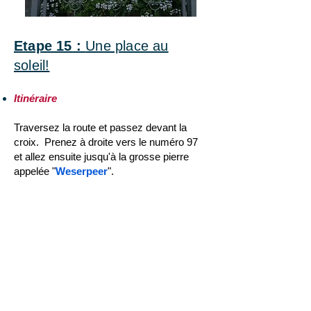
Etape 15 :
Une place au
soleil!
Itinéraire
Traversez la route et passez devant la
croix. Prenez à droite vers le numéro 97
et allez ensuite jusqu'à la grosse pierre
appelée "
Weserpeer
".
Station 15:
Een plaats in de
zon
Routebeschrijving:
Loop voorbij het kruis aan de rechterkant,
over het zebrapad, voorbij nummer 97,