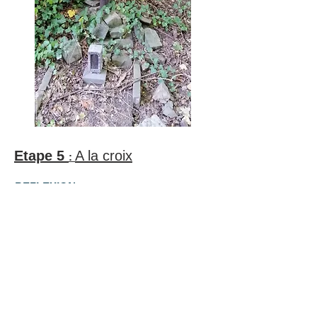
Etape 5
A la croix
:
REFLEXION
Vous êtes invités à vous arrêter devant la
croix et à déposer symboliquement toutes
vos croix au pied de Jésus.
«Jésus, je te confie…“
Station 5:
Kruis
IMPULS
: