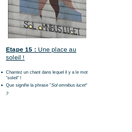
Etape 15 :
Une place au
soleil !
Chantez un chant dans lequel il y a le mot
"soleil" !
Que signifie la phrase
"
Sol omnibus lucet“
?
* A la station précédente, on pouvait lire
sous la croix : "Ô
homme ton sauveur".