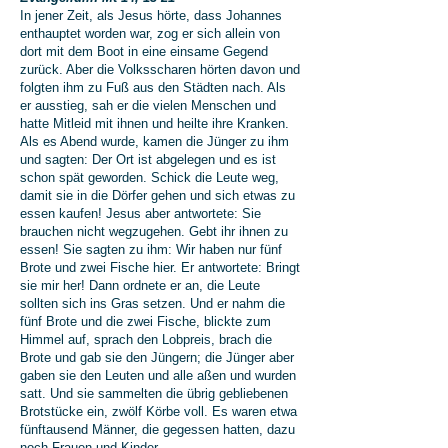
In jener Zeit, als Jesus hörte, dass Johannes
enthauptet worden war, zog er sich allein von
dort mit dem Boot in eine einsame Gegend
zurück. Aber die Volksscharen hörten davon und
folgten ihm zu Fuß aus den Städten nach. Als
er ausstieg, sah er die vielen Menschen und
hatte Mitleid mit ihnen und heilte ihre Kranken.
Als es Abend wurde, kamen die Jünger zu ihm
und sagten: Der Ort ist abgelegen und es ist
schon spät geworden. Schick die Leute weg,
damit sie in die Dörfer gehen und sich etwas zu
essen kaufen! Jesus aber antwortete: Sie
brauchen nicht wegzugehen. Gebt ihr ihnen zu
essen! Sie sagten zu ihm: Wir haben nur fünf
Brote und zwei Fische hier. Er antwortete: Bringt
sie mir her! Dann ordnete er an, die Leute
sollten sich ins Gras setzen. Und er nahm die
fünf Brote und die zwei Fische, blickte zum
Himmel auf, sprach den Lobpreis, brach die
Brote und gab sie den Jüngern; die Jünger aber
gaben sie den Leuten und alle aßen und wurden
satt. Und sie sammelten die übrig gebliebenen
Brotstücke ein, zwölf Körbe voll. Es waren etwa
fünftausend Männer, die gegessen hatten, dazu
noch Frauen und Kinder.