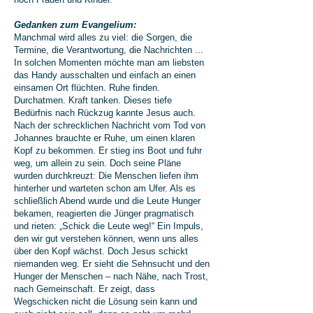
Gedanken zum Evangelium:
Manchmal wird alles zu viel: die Sorgen, die
Termine, die Verantwortung, die Nachrichten ...
In solchen Momenten möchte man am liebsten
das Handy ausschalten und einfach an einen
einsamen Ort flüchten. Ruhe finden.
Durchatmen. Kraft tanken. Dieses tiefe
Bedürfnis nach Rückzug kannte Jesus auch.
Nach der schrecklichen Nachricht vom Tod von
Johannes brauchte er Ruhe, um einen klaren
Kopf zu bekommen. Er stieg ins Boot und fuhr
weg, um allein zu sein. Doch seine Pläne
wurden durchkreuzt: Die Menschen liefen ihm
hinterher und warteten schon am Ufer. Als es
schließlich Abend wurde und die Leute Hunger
bekamen, reagierten die Jünger pragmatisch
und rieten: „Schick die Leute weg!“ Ein Impuls,
den wir gut verstehen können, wenn uns alles
über den Kopf wächst. Doch Jesus schickt
niemanden weg. Er sieht die Sehnsucht und den
Hunger der Menschen – nach Nähe, nach Trost,
nach Gemeinschaft. Er zeigt, dass
Wegschicken nicht die Lösung sein kann und