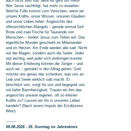
auch nicht sein soll, denn es geht um mehr!
Wer Jesus nachfolgt, hat mehr zu erwarten.
Welche Fülle kommt zum Vorschein, wenn wir
unsere Kräfte, unser Wissen, unseren Glauben
und unser Leben teilen. Angesichts des
offensichtlichen Mangels – gerade einmal fünf
Brote und zwei Fische für Tausende von
Menschen – fordert Jesus zum Teilen auf. Das
eigentliche Wunder geschieht im Miteinander
und im Herzen: Am Ende werden alle satt. Nicht
nur der Magen, sondern auch die Seele. Jeder
war wichtig, weil jeder sich einbringen konnte.
Mit dieser Erfahrung können die Jünger – und
auch wir – gestärkt in den Alltag gehen. Gott
möchte uns genau das schenken, was uns an
Leib und Seele wirklich satt macht. Er
beschützt uns, sorgt für uns und begegnet uns
mit tiefer Barmherzigkeit. Trauen wir ihm das
angesichts unserer eigenen, oft so kleinen
Kräfte zu? Lassen wir ihn in unserem Leben
handeln? (Nach einem Impuls der Erzdiözese
Wien)
---------
09.08.2026 - 19. Sonntag im Jahreskreis