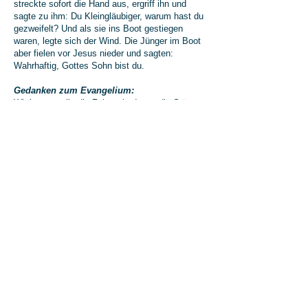
streckte sofort die Hand aus, ergriff ihn und
sagte zu ihm: Du Kleingläubiger, warum hast du
gezweifelt? Und als sie ins Boot gestiegen
waren, legte sich der Wind. Die Jünger im Boot
aber fielen vor Jesus nieder und sagten:
Wahrhaftig, Gottes Sohn bist du.
Gedanken zum Evangelium:
Wir kennen alle die Zeiten, in denen die Stürme
des Lebens uns umzuwerfen drohen. Oft rauben
uns dunkle Wolken und hohe Wellen die Sicht
und lassen uns verunsichert oder mutlos
zurück. Das Evangelium spricht mitten in diese
Erfahrung hinein. In solchen Momenten
brauchen wir ein tiefes Vertrauen, einen Anker,
der uns in stürmischen Zeiten Kraft und Halt
gibt. Unser Glaube kann genau dieser Anker
sein. Er kann uns helfen, auch im stärksten
Unwetter standfest zu bleiben und so den Mut
zu finden, Schritte ins Ungewisse zu wagen und
vertraute Sicherheiten zu verlassen. Wir dürfen
darauf vertrauen, dass wir auf diesem Weg nicht
allein sind. Kennen wir nicht alle Momente, in
denen wir uns getragen fühlen? In denen trotz
aller Schwere und Unsicherheit eine Stärke zu