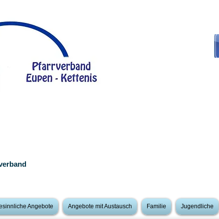
rverband
esinnliche Angebote
Angebote mit Austausch
Familie
Jugendliche